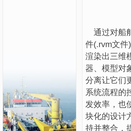
通过对船
件
(.rvm
文件
)
渲染出三维
器、模型对
分离让它们
系统流程的
发效率，也
块化的设计
持并整合，