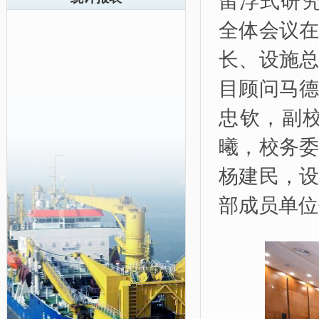
留浮式研究
全体会议
长、设施
目顾问马
忠钦，副
曦，校务
杨建民，
部成员单位